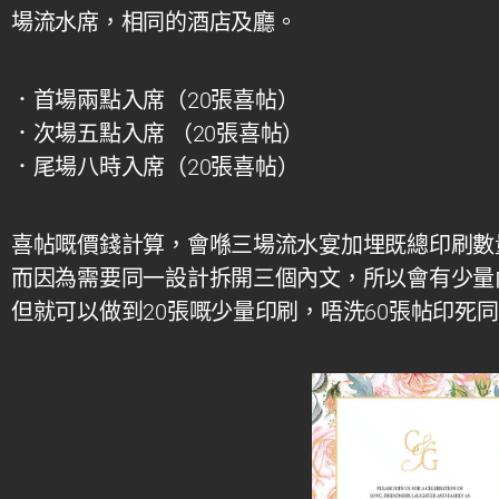
場流水席，相同的酒店及廳。
．首場兩點入席（
20
張喜帖）
．次場五點入席 （
20
張喜帖）
．尾場八時入席（
20
張喜帖）
喜帖嘅價錢計算，會喺三場流水宴加埋既總印刷數量，即
而因為需要同一設計拆開三個內文，所以會有少量
但就可以做到20張嘅少量印刷，唔洗60張帖印死