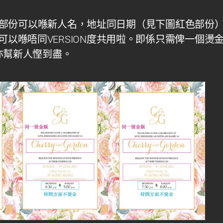
部份可以喺新人名，地址同日期（見下圖紅色部份
可以喺唔同
VERSION
度共用啦。即係只需俾一個燙
亦幫新人慳到盡。