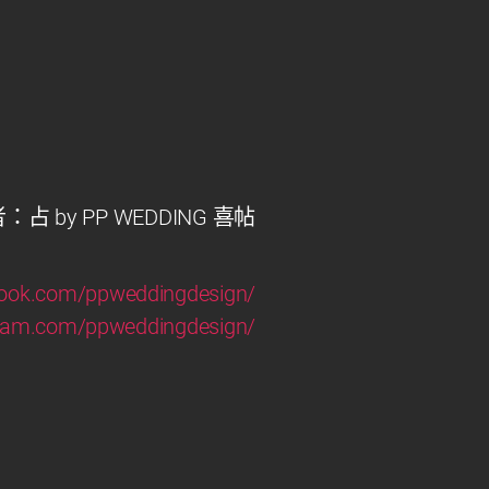
：占 by PP WEDDING 喜帖
book.com/ppweddingdesign/
gram.com/ppweddingdesign/