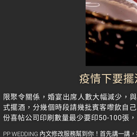
疫情下要擺
限聚令關係，婚宴出席人數大幅減少，
式擺酒，分幾個時段請幾批賓客嚟飲自己
份喜帖公司印刷數量最少要印50-100張
PP WEDDING
內文修改服務幫到你！
首先講一講，