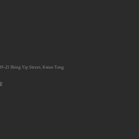
, 19-21 Shing Yip Street, Kwun Tong,
室