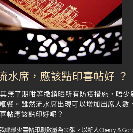
流水席，應該點印喜帖好 ？
與其無了期咁等撒銷晒所有防疫措施，唔少
嗰餐。雖然流水席出現可以增加出席人數，
，喜帖應該點印好呢？
我哋最少喜帖印刷數量為30張。以新人
Cherry & Go